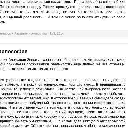
тся на месте, а стремительно падает вниз. Провалено абсолютно всё для
 По отношению к народу России проводится политика самого настоящего
 соотечественник лет 30–40 назад не смог бы вообразить себе то, что
вы, обыденной реальности… И тем не менее рано опускать руки, из этого
ить.
нтелрос
»
Развитие и экономика
»
№9, 2014
 философия
ник. Александр Зиновьев хорошо разобрался с тем, что происходит в мире
дном понимании сложившейся реальности» еще далеко не все страницы
ое постижение только-только начинается.
ся уверенными в единственности онтологии нашего мира. Они даже не
 как таковом, а в некой онтологической… комнате смеха. В принципиально
с какими-то целями и замыслами. В искусственной лжереальности, которая
дуцировалась совокупностью расставленных другими – совсем особыми –
онтологических зеркал. Мир, в котором мы обитаем, на самом деле создан
ших замыслов и побуждений. Человека на протяжении многих веков нагло
упца. И все это происходит в том числе и потому, что большинство людей
ки про объективность всего бытийствующего, всего онтологического,
и в чем, кроме истины, человеком и его разумом. Но ведь окружающие нас
 принято считать объективным, – на самом деле никогда в онтологической
твенной «самости». Объективное есть определенным образом «схваченное»,