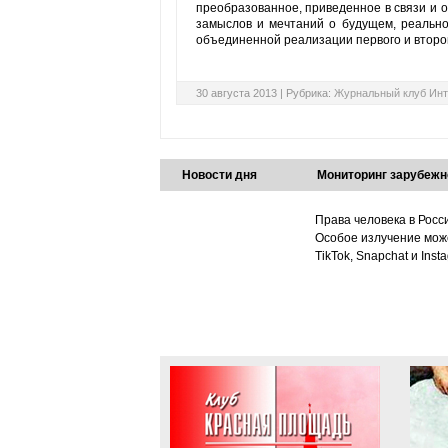
преобразованное, приведенное в связи и 
замыслов и мечтаний о будущем, реально
объединенной реализации первого и второг
30 августа 2013 |
Рубрика:
Журнальный клуб Инт
Новости дня
Мониторинг зарубежн
Права человека в Росс
Особое излучение може
TikTok, Snapchat и Ins