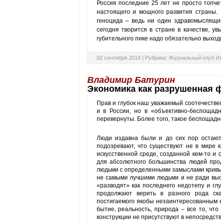
Россия последние 25 лет не просто топче
настоящего и мощного развития страны.
геноцида – ведь ни один здравомыслящий
сегодня творится в стране в качестве, у
губительного пике надо обязательно выход
02 сентября 2014 |
Рубрика:
Журнальный клуб И
Владимир Батурин
Экономика как разрушенная
Прав и глубок наш уважаемый соотечествен
и в России, но в «объективно-беспоща
перевернуты. Более того, такое беспощадн
Люди издавна были и до сих пор остают
подозревают, что су­щест­вуют не в мире
искусственной среде, созданной кем-то и 
для абсолютного большинства людей про
людьми с определенными замыслами кривых 
не самыми лучшими людьми и не ради выс
«разводят» как последнего недотепу и гл
продолжают верить в разного рода сказ
постигаемого якобы незаинтересованным н
бытие, реальность, природа – все то, что
конструкции не присутствуют в непосредс