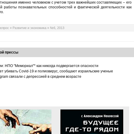
отношения именно человеком с учетом трех важнейших составляющих – его
й работы познавательных способностей и фактической деятельности как
о.
елрос
»
Развитие и экономика
»
№6, 2013
ой прессы
ии: НПО "Мемориал"* как никогда подвергается опасности
т убивать Covid-19 и полиовирус, сообщают израильские ученые
tagram связали с депрессией в среднем возрасте