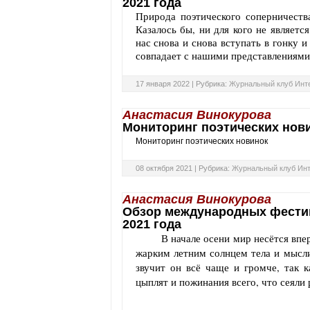
2021 года
Природа поэтического соперничества
Казалось бы, ни для кого не являетс
нас снова и снова вступать в гонку 
совпадает с нашими представлениями 
17 января 2022 |
Рубрика:
Журнальный клуб Инт
Анастасия Винокурова
Мониторинг поэтических нов
Мониторинг поэтических новинок
08 октября 2021 |
Рубрика:
Журнальный клуб Ин
Анастасия Винокурова
Обзор международных фестив
2021 года
В начале осени мир несётся впе
жарким летним солнцем тела и мысли
звучит он всё чаще и громче, так 
цыплят и пожинания всего, что сеяли