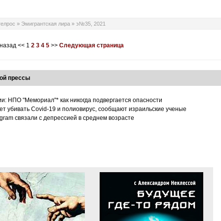
телрос
»
Эмигрантская лира
»
э№35, 2021
 назад
<<
1
2
3
4
5
>>
Следующая страница
ой прессы
ии: НПО "Мемориал"* как никогда подвергается опасности
т убивать Covid-19 и полиовирус, сообщают израильские ученые
tagram связали с депрессией в среднем возрасте