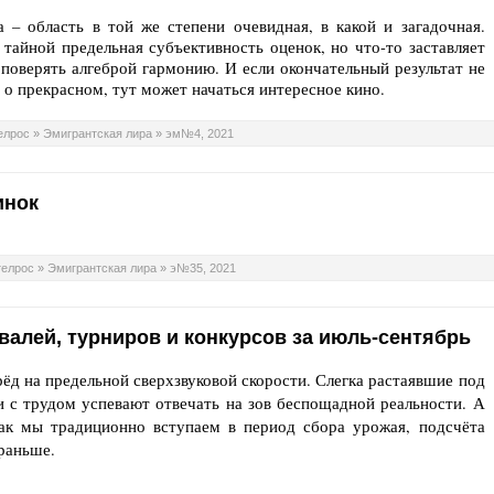
 – область в той же степени очевидная, в какой и загадочная.
я тайной предельная субъективность оценок, но что-то заставляет
и поверять алгеброй гармонию. И если окончательный результат не
о прекрасном, тут может начаться интересное кино.
елрос
»
Эмигрантская лира
»
эм№4, 2021
инок
телрос
»
Эмигрантская лира
»
э№35, 2021
алей, турниров и конкурсов за июль-сентябрь
рёд на предельной сверхзвуковой скорости. Слегка растаявшие под
 с трудом успевают отвечать на зов беспощадной реальности. А
как мы традиционно вступаем в период сбора урожая, подсчёта
 раньше.