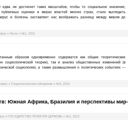
9 едва ли достигнет таких масштабов, чтобы то социальное значение,
 публичных оценках и мерах властей многих стран, стало выглядеть
вирус и болезнь заставляет нас воображать разницу между миром до
лрос
»
Логос
»
№1, 2021
танным образом одновременно содержатся как общие теоретические
он социологической теории), так и анализ общественных изменений (в
рической социологии), а также размышления о политических событиях —
елрос
»
Социологическое обозрение
»
№4, 2019
в: Южная Африка, Бразилия и перспективы мир-
рос
»
ГОСУДАРСТВО РЕЛИГИЯ ЦЕРКОВЬ
»
№1, 2012