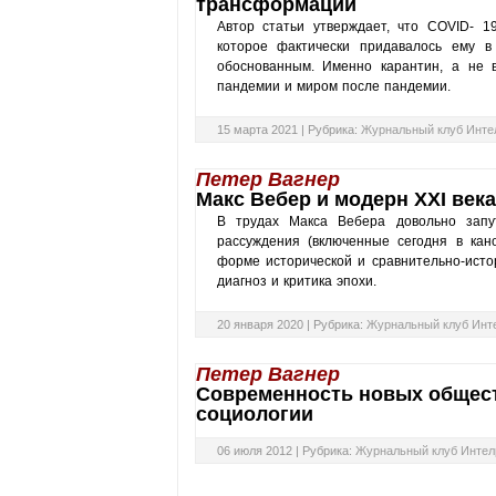
трансформации
Автор статьи утверждает, что COVID- 1
которое фактически придавалось ему в
обоснованным. Именно карантин, а не 
пандемии и миром после пандемии.
15 марта 2021 |
Рубрика:
Журнальный клуб Инте
Петер Вагнер
Макс Вебер и модерн XXI века
В трудах Макса Вебера довольно запу
рассуждения (включенные сегодня в кан
форме исторической и сравнительно-исто
диагноз и критика эпохи.
20 января 2020 |
Рубрика:
Журнальный клуб Инт
Петер Вагнер
Современность новых общест
социологии
06 июля 2012 |
Рубрика:
Журнальный клуб Интел