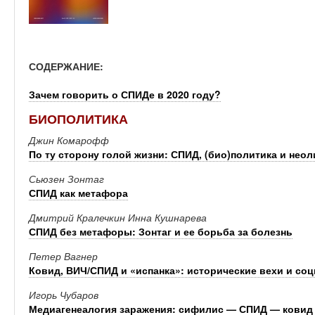
СОДЕРЖАНИЕ:
Зачем говорить о СПИДе в 2020 году?
БИОПОЛИТИКА
Джин Комарофф
По ту сторону голой жизни: СПИД, (био)политика и не
Сьюзен Зонтаг
СПИД как метафора
Дмитрий Кралечкин Инна Кушнарева
СПИД без метафоры: Зонтаг и ее борьба за болезнь
Петер Вагнер
Ковид, ВИЧ/СПИД и «испанка»: исторические вехи и с
Игорь Чубаров
Медиагенеалогия заражения: сифилис — СПИД — ковид