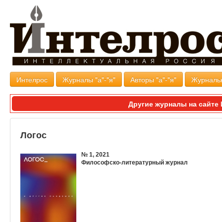
Интелрос
Журналы "а"-"я"
Авторы "а"-"я"
Журналь
Другие журналы на сайт
Логос
№ 1, 2021
Философско-литературный журнал