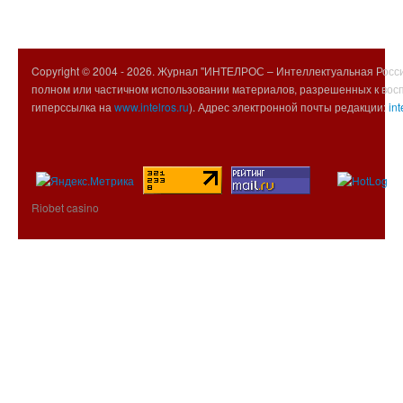
Copyright © 2004 -
2026. Журнал "ИНТЕЛРОС – Интеллектуальная Росси
полном или частичном использовании материалов, разрешенных к вос
гиперссылка на
www.intelros.ru
). Адрес электронной почты редакции:
int
Riobet casino