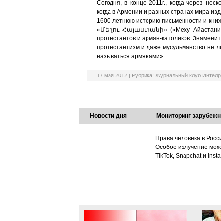
Сегодня, в конце 2011г., когда через нес
когда в Армении и разных странах мира изд
1600-летнюю историю письменности и книжн
«Մեղու Հայաստանի» («Меху Айастани» (
протестантов и армян-католиков. Знаменит
протестантизм и даже мусульманство не л
называться армянами»
17 мая 2012 |
Рубрика:
Журнальный клуб Интелр
Новости дня
Мониторинг зарубежн
Права человека в Росс
Особое излучение може
TikTok, Snapchat и Ins