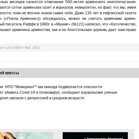
колько месяцев начнется отмечание 500-летия армянского книгопечатания,
аются сотни армянских газет и журналов, невероятно, но факт, что мы, имея
ости, пока не вполне знаем самих себя. Даже 130 лет в тифлисской газете
«Пчела Армении»)) обсуждалось, можно ли считать армянами армян-
ый писатель Раффи в 1880г. в «Мшаке» (№121) написал, что «Католичество,
ишают армянина армянства, как и не Апостольская церковь дает нам право
ос
»
21-й ВЕК
»
№2, 2012
ой прессы
ии: НПО "Мемориал"* как никогда подвергается опасности
т убивать Covid-19 и полиовирус, сообщают израильские ученые
tagram связали с депрессией в среднем возрасте