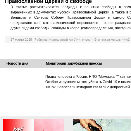
Православной Церкви о свободе
В статье рассматриваются подходы к понятию свободы в рамк
выраженных в документах Русской Православной Церкви, а также в р
Великому и Святому Собору Православной Церкви и самого Со
представляется в сотериологической перспективе – через раздел
двумя видами свободы: свободы выбора (самоопределения, αὐτεξουσίον
27 марта 2018 |
Рубрика:
Журнальный клуб Интелрос
»
Этическая мысль
»
№1,
Новости дня
Мониторинг зарубежной прессы
Права человека в России: НПО "Мемориал"* как ни
Особое излучение может убивать Covid-19 и поли
TikTok, Snapchat и Instagram связали с депрессией