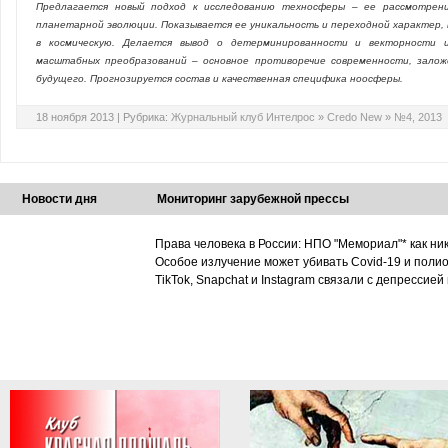
Предлагается новый подход к исследованию техносферы – ее рассмотрени
планетарной эволюции. Показывается ее уникальность и переходной характер
в космическую. Делается вывод о детерминированности и векторности и
масштабных преобразований – основное противоречие современности, залож
будущего. Прогнозируется состав и качественная специфика ноосферы.
18 ноября 2013 |
Рубрика:
Журнальный клуб Интелрос
»
Credo New
»
№4, 2013
Новости дня
Мониторинг зарубежной прессы
Права человека в России: НПО "Мемориал"* как ни
Особое излучение может убивать Covid-19 и поли
TikTok, Snapchat и Instagram связали с депрессией