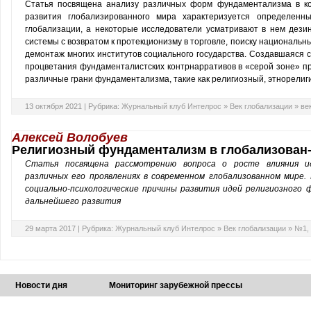
Статья посвящена анализу различных форм фундаментализма в ко
развития глобализированного мира характеризуется определенн
глобализации, а некоторые исследователи усматривают в нем дези
системы с возвратом к протекционизму в торговле, поиску национальн
демонтаж многих институтов социального государства. Создавшаяся 
процветания фундаменталистских контрнарративов в «серой зоне» пр
различные грани фундаментализма, такие как религиозный, этнорели
13 октября 2021 |
Рубрика:
Журнальный клуб Интелрос
»
Век глобализации
»
ве
Алексей Волобуев
Религиозный фундаментализм в глобализован
Статья посвящена рассмотрению вопроса о росте влияния и
различных его проявлениях в современном глобализованном мире.
социально-психологические причины развития идей религиозного 
дальнейшего развития
29 марта 2017 |
Рубрика:
Журнальный клуб Интелрос
»
Век глобализации
»
№1, 
Новости дня
Мониторинг зарубежной прессы