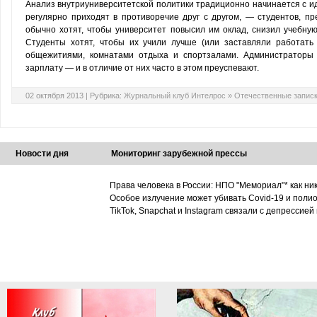
Анализ внутриуниверситетской политики традиционно начинается с и
регулярно приходят в противоречие друг с другом, — студентов, п
обычно хотят, чтобы университет повысил им оклад, снизил учебную
Студенты хотят, чтобы их учили лучше (или заставляли работать
общежитиями, комнатами отдыха и спортзалами. Администраторы
зарплату — и в отличие от них часто в этом преуспевают.
02 октября 2013 |
Рубрика:
Журнальный клуб Интелрос
»
Отечественные запис
Новости дня
Мониторинг зарубежной прессы
Права человека в России: НПО "Мемориал"* как ни
Особое излучение может убивать Covid-19 и поли
TikTok, Snapchat и Instagram связали с депрессией