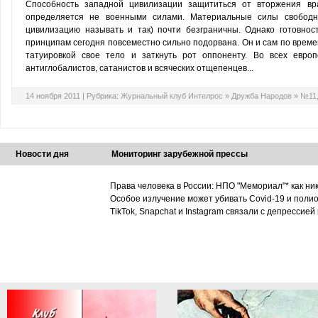
Способность западной цивилизации защититься от вторжения вр
определяется не военными силами. Материальные силы свободн
цивилизацию называть и так) почти безграничны. Однако готовнос
принципам сегодня повсеместно сильно подорвана. Он и сам по времен
татуировкой cвое тело и заткнуть рот оппоненту. Во всех европ
антиглобалистов, сатанистов и всяческих отщепенцев...
14 ноября 2011 |
Рубрика:
Журнальный клуб Интелрос
»
Дружба Народов
»
№11,
Новости дня
Мониторинг зарубежной прессы
Права человека в России: НПО "Мемориал"* как ни
Особое излучение может убивать Covid-19 и поли
TikTok, Snapchat и Instagram связали с депрессией