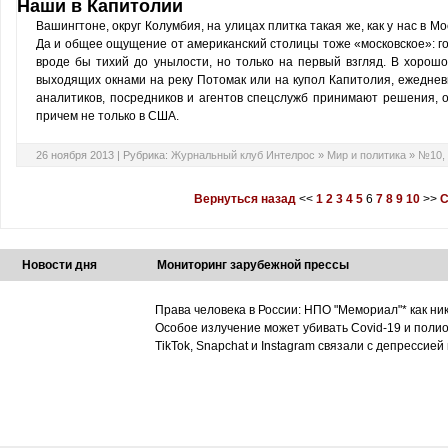
Наши в Капитолии
Вашингтоне, округ Колумбия, на улицах плитка такая же, как у нас в Мо
Да и общее ощущение от американский столицы тоже «московское»: г
вроде бы тихий до унылости, но только на первый взгляд. В хорош
выходящих окнами на реку Потомак или на купол Капитолия, ежеднев
аналитиков, посредников и агентов спецслужб принимают решения, 
причем не только в США.
26 ноября 2013 |
Рубрика:
Журнальный клуб Интелрос
»
Мир и политика
»
№10, 
Вернуться назад
<<
1
2
3
4
5
6
7
8
9
10
>>
С
Новости дня
Мониторинг зарубежной прессы
Права человека в России: НПО "Мемориал"* как ни
Особое излучение может убивать Covid-19 и поли
TikTok, Snapchat и Instagram связали с депрессией