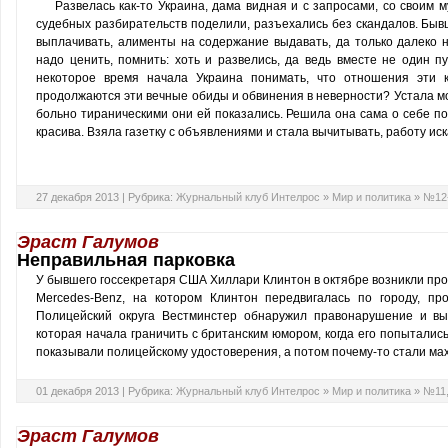
Развелась как-то Украина, дама видная и с запросами, со своим
судебных разбирательств поделили, разъехались без скандалов. Бы
выплачивать, алименты на содержание выдавать, да только далеко н
надо ценить, помнить: хоть и развелись, да ведь вместе не один п
некоторое время начала Украина понимать, что отношения эти к
продолжаются эти вечные обиды и обвинения в неверности? Устала м
больно тираническими они ей показались. Решила она сама о себе поз
красива. Взяла газетку с объявлениями и стала вычитывать, работу иск
27 декабря 2013 |
Рубрика:
Журнальный клуб Интелрос
»
Мир и политика
»
№12-
Эраст Галумов
Неправильная парковка
У бывшего госсекретаря США Хиллари Клинтон в октябре возникли проб
Mercedes-Benz, на котором Клинтон передвигалась по городу, пр
Полицейский округа Вестминстер обнаружил правонарушение и вы
которая начала граничить с британским юмором, когда его попыталис
показывали полицейскому удостоверения, а потом почему-то стали мах
01 декабря 2013 |
Рубрика:
Журнальный клуб Интелрос
»
Мир и политика
»
№11,
Эраст Галумов