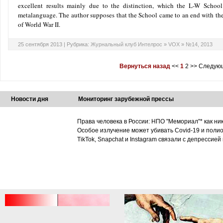
excellent results mainly due to the distinction, which the L-W Schoo
metalanguage. The author supposes that the School came to an end with the 
of World War II.
25 сентября 2013 |
Рубрика:
Журнальный клуб Интелрос
»
VOX
»
№14, 2013
Вернуться назад
<<
1
2
>>
Следующ
Новости дня
Мониторинг зарубежной прессы
Права человека в России: НПО "Мемориал"* как ни
Особое излучение может убивать Covid-19 и поли
TikTok, Snapchat и Instagram связали с депрессией