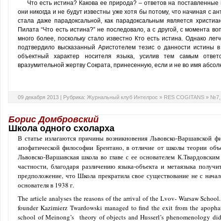
Что есть истина? Какова ее природа? – ответов на поставленные 
они никогда и не будут известны уже хотя бы потому, что начиная с а
стала даже парадоксальной, как парадоксальным является христиан
Пилата “Что есть истина?” не последовало, а с другой, с момента в
много более, поскольку стало известно Кто есть истина. Однако легч
подтвердило высказанный Аристотелем тезис о данности истины в 
объектный характер носителя языка, усилив тем самым ответ
вразумительной жертву Сократа, принесенную, если и не во имя абсол
09 декабря 2013 |
Рубрика:
Журнальный клуб Интелрос
»
RES COGITANS
»
№7,
Борис Домбровский
Школа одного схоларха
В статье излагаются причины возникновения Львовско-Варшавской фи
апофатической философии Брентано, в отличие от школы теории объ
Львовско-Варшавская школа во главе с ее основателем К.Твардовским
частности, благодаря различению языка-объекта и метаязыка получи
предположение, что Школа прекратила свое существование не с нач
основателя в 1938 г.
The article analyses the reasons of the arrival of the Lvov- Warsaw School.
founder Kazimierz Twardowski managed to find the exit from the apophat
school of Meinong’s
theory of objects and Husserl’s phenomenology did 