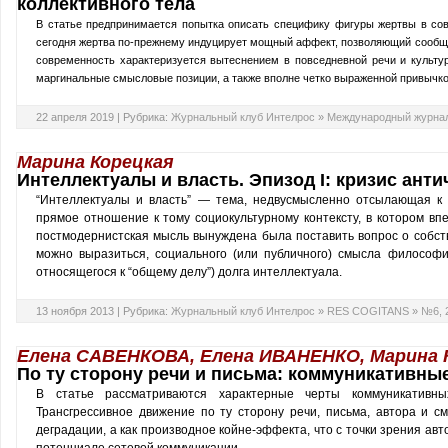
коллективного тела
В статье предпринимается попытка описать специфику фигуры жертвы в сов
сегодня жертва по-прежнему индуцирует мощный аффект, позволяющий сообщес
современность характеризуется вытеснением в повседневной речи и культурн
маргинальные смысловые позиции, а также вполне четко выраженной привычкой
22 апреля 2019 |
Рубрика:
Журнальный клуб Интелрос
»
Международный журнал
Марина Корецкая
Интеллектуалы и власть. Эпизод I: кризис ант
“Интеллектуалы и власть” — тема, недвусмысленно отсылающая к
прямое отношение к тому социокультурному контексту, в котором в
постмодернистская мысль вынуждена была поставить вопрос о собств
можно выразиться, социального (или публичного) смысла философи
относящегося к “общему делу”) долга интеллектуала.
13 ноября 2013 |
Рубрика:
Журнальный клуб Интелрос
»
RES COGITANS
»
№6, 
Елена САВЕНКОВА, Елена ИВАНЕНКО, Марина
По ту сторону речи и письма: коммуникативны
В статье рассматриваются характерные черты коммуникативных
Трансгрессивное движение по ту сторону речи, письма, автора и с
деградации, а как производное койне-эффекта, что с точки зрения ав