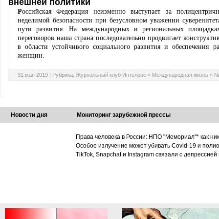
внешней политики
Р
оссийская Федерация неизменно выступает за полицентрич
неделимой безопасности при безусловном уважении суверенитет
пути развития. На международных и региональных площадка
переговоров наша страна последовательно продвигает конструкти
в области устойчивого социального развития и обеспечения 
женщин.
31 мая 2019 |
Рубрика:
Журнальный клуб Интелрос
»
Международная жизнь
»
№
Новости дня
Мониторинг зарубежной прессы
Права человека в России: НПО "Мемориал"* как ни
Особое излучение может убивать Covid-19 и поли
TikTok, Snapchat и Instagram связали с депрессией