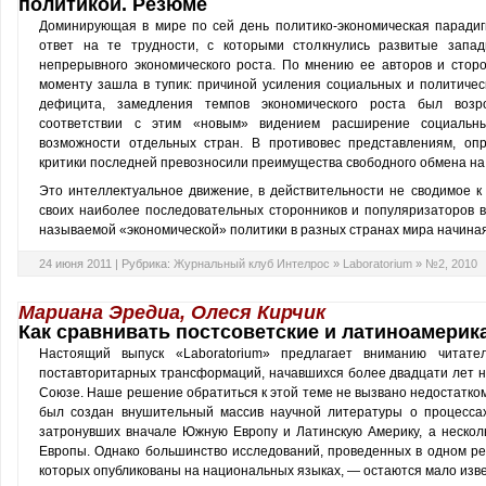
политикой. Резюме
Доминирующая в мире по сей день политико-экономическая парадигм
ответ на те трудности, с которыми столкнулись развитые запа
непрерывного экономического роста. По мнению ее авторов и сторо
моменту зашла в тупик: причиной усиления социальных и политичес
дефицита, замедления темпов экономического роста был возр
соответствии с этим «новым» видением расширение социальны
возможности отдельных стран. В противовес представлениям, оп
критики последней превозносили преимущества свободного обмена н
Это интеллектуальное движение, в действительности не сводимое к
своих наиболее последовательных сторонников и популяризаторов в 
назы­ваемой «экономической» политики в разных странах мира начиная 
24 июня 2011 |
Рубрика:
Журнальный клуб Интелрос
»
Laboratorium
»
№2, 2010
Мариана Эредиа, Олеся Кирчик
Как сравнивать постсоветские и латиноамерик
Настоящий выпуск «Laboratorium» предлагает вниманию читате
поставторитарных трансформаций, начавшихся более двадцати лет н
Союзе. Наше решение обратиться к этой теме не вызвано недостатком
был создан внушительный массив научной литературы о процесса
затронувших вначале Южную Европу и Латинскую Америку, а неско
Европы. Однако большинство исследований, проведенных в одном рег
которых опубликованы на нацио­нальных языках, — остаются мало изв