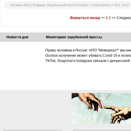
24 июня 2011 |
Рубрика:
Журнальный клуб Интелрос
»
Laboratorium
»
№2, 2010
Вернуться назад
<<
1
2
>>
Следующ
Новости дня
Мониторинг зарубежной прессы
Права человека в России: НПО "Мемориал"* как ни
Особое излучение может убивать Covid-19 и поли
TikTok, Snapchat и Instagram связали с депрессией