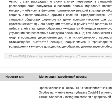
Автор статьи рассуждает о значительных переменах в западной
распространение популизма и развитие правых идеологий являю
которого – объяснить феномен политических реакций в западных общ
социально-психологические причины явления. Предполагается, ч
западных обществах формируется двумя психологическими фактора
(чувства несчастья) и его растущим страхом. В рамках этой гипотезы 
избирателей в западных обществах ухудшается благодаря взаимноус
улучшения благосостояния («ловушка роскоши»), (б) технологическая 
люди в последние десятилетия достигли психологического перелом
отличающейся быстротой реакции, радикализмом и транспарент
возвращении к культуре домодерна, где общество довольствуется обещ
27 мая 2018 |
Рубрика:
Журнальный клуб Интелрос
»
Сравнительная политика
Новости дня
Мониторинг зарубежной прессы
Права человека в России: НПО "Мемориал"* как ни
Особое излучение может убивать Covid-19 и поли
TikTok, Snapchat и Instagram связали с депрессией