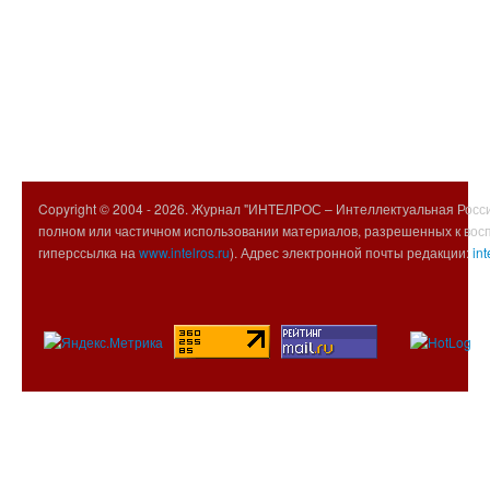
Copyright © 2004 -
2026. Журнал "ИНТЕЛРОС – Интеллектуальная Росси
полном или частичном использовании материалов, разрешенных к вос
гиперссылка на
www.intelros.ru
). Адрес электронной почты редакции:
int