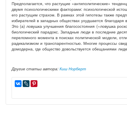
Предполагается, что растущие «антиполитические» тенден
двумя психологическими факторами: психологической истощ
его растущим страхом. В рамках этой гипотезы также предп
избирателей в западных обществах ухудшается благодаря 
Это (а) ловушка улучшения благосостояния («ловушка роскош
биологический парадокс. Западные люди в последние десят
переломного момента в поисках политической модели, отл
радикализмом и транспарентностью. Многие процессы свиде
домодерна, где общество довольствуется обещаниями лиде
Другие статьи автора:
Киш Норберт