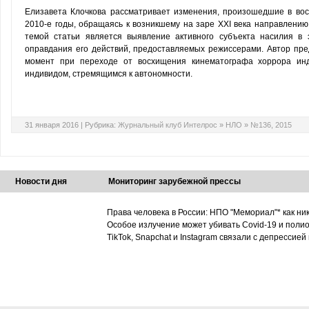
Елизавета Клочкова рассматривает изменения, произошедшие в во
2010-е годы, обращаясь к возникшему на заре XXI века направлению
темой статьи является выявление активного субъекта насилия в 
оправдания его действий, предоставляемых режиссерами. Автор пред
момент при переходе от восхищения кинематографа хоррора ин
индивидом, стремящимся к автономности.
31 января 2016 |
Рубрика:
Журнальный клуб Интелрос
»
НЛО
»
№136, 2015
Новости дня
Мониторинг зарубежной прессы
Права человека в России: НПО "Мемориал"* как ни
Особое излучение может убивать Covid-19 и поли
TikTok, Snapchat и Instagram связали с депрессией