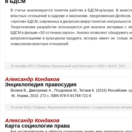
в БДСМ
В статье анализируется понятие рабства в БДСМ-культуре. В качест
властных отно­ше­ний в садизме и мазохизме, предложенная Делё­зом
«против» БДСМ, озвученных в дискуссии вокруг понятия сексуальности
Теоретические разработки используются для анализа интервью с л
БДСМ в фильме «50 оттенков серого». Анализ позволяет обнаружить н
репрезентациями в культурном продукте, которое имеет не только э
осмысления властных отношений.
31 октября 2017 |
Рубрика:
Журнальный клуб Интелрос
»
НЛО
»
№147, 2017
Александр Кондаков
Энциклопедия правосудия
Волков В., Дмитриева А., Поздняков М., Титаев К. (2015) Российские 
М.: Норма, 2015. 272 с. ISBN 978-5-91768-721-6
21 июля 2016 |
Рубрика:
Журнальный клуб Интелрос
»
Социологическое обозре
Александр Кондаков
Карта социологии права
Как исследователю в области социологии права мне приходится част