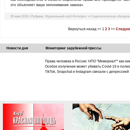
это объясняет ваше непонимание закона».
05 мая 2015 |
Рубрика:
Журнальный клуб Интелрос
»
Социологическое обозрен
Вернуться назад
<<
1
2
3
>>
Следую
Новости дня
Мониторинг зарубежной прессы
Права человека в России: НПО "Мемориал"* как ни
Особое излучение может убивать Covid-19 и поли
TikTok, Snapchat и Instagram связали с депрессией