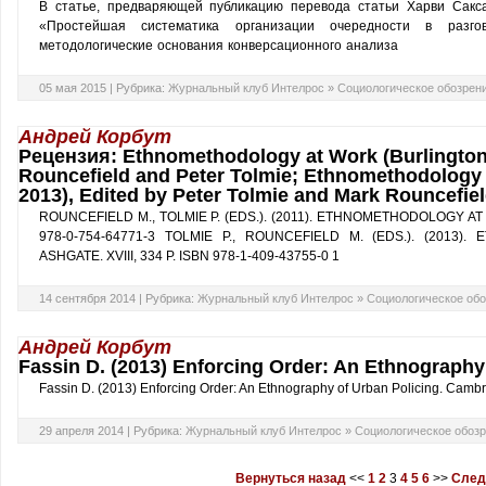
В статье, предваряющей публикацию перевода статьи Харви Са
«Простейшая систематика организации очередности в разго
методологические основания конверсационного анализа
05 мая 2015 |
Рубрика:
Журнальный клуб Интелрос
»
Социологическое обозрен
Андрей Корбут
Рецензия: Ethnomethodology at Work (Burlington:
Rouncefield and Peter Tolmie; Ethnomethodology a
2013), Edited by Peter Tolmie and Mark Rouncefie
ROUNCEFIELD M., TOLMIE P. (EDS.). (2011). ETHNOMETHODOLOGY AT
978-0-754-64771-3 TOLMIE P., ROUNCEFIELD M. (EDS.). (2013
ASHGATE. XVIII, 334 P. ISBN 978-1-409-43755-0 1
14 сентября 2014 |
Рубрика:
Журнальный клуб Интелрос
»
Социологическое об
Андрей Корбут
Fassin D. (2013) Enforcing Order: An Ethnography
Fassin D. (2013) Enforcing Order: An Ethnography of Urban Policing. Cambri
29 апреля 2014 |
Рубрика:
Журнальный клуб Интелрос
»
Социологическое обоз
Вернуться назад
<<
1
2
3
4
5
6
>>
След