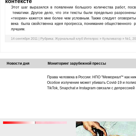
контексте
Этот шаг выразился в появлении большого количества работ, по
тематики. Другое дело, что эти тексты были предельно разрознены
«теории» кажется мне более чем условным. Также следует оговорить
века была свойственна идея прогресса, понимание общественного р
лучшим.
14 сентября 2011 |
Рубрика:
Журнальный клуб Интелрос
»
Культиватор
»
№1, 20
Новости дня
Мониторинг зарубежной прессы
Права человека в России: НПО "Мемориал"* как ни
Особое излучение может убивать Covid-19 и поли
TikTok, Snapchat и Instagram связали с депрессией