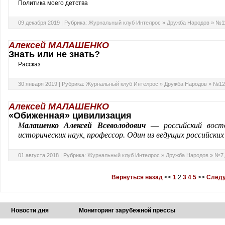
Политика моего детства
09 декабря 2019 |
Рубрика:
Журнальный клуб Интелрос
»
Дружба Народов
»
№11
Алексей МАЛАШЕНКО
Знать или не знать?
Рассказ
30 января 2019 |
Рубрика:
Журнальный клуб Интелрос
»
Дружба Народов
»
№12,
Алексей МАЛАШЕНКО
«Обиженная» цивилизация
М
алашенко
Алексей Всеволодович
—
российский вост
исторических наук, профессор. Один из ведущих российски
01 августа 2018 |
Рубрика:
Журнальный клуб Интелрос
»
Дружба Народов
»
№7,
Вернуться назад
<<
1
2
3
4
5
>>
Следу
Новости дня
Мониторинг зарубежной прессы