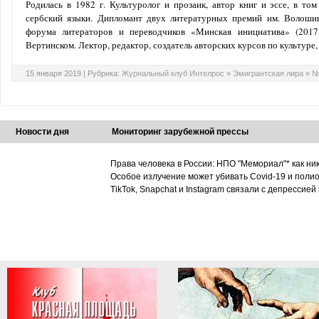
Родилась в 1982 г. Культуролог и прозаик, автор книг и эссе, в то
сербский языки. Дипломант двух литературных премий им. Волошина
форума литераторов и переводчиков «Минская инициатива» (2017,
Вертинском. Лектор, редактор, создатель авторских курсов по культуре,
15 января 2019 |
Рубрика:
Журнальный клуб Интелрос
»
Эмигрантская лира
»
№
Новости дня
Мониторинг зарубежной прессы
Права человека в России: НПО "Мемориал"* как ни
Особое излучение может убивать Covid-19 и поли
TikTok, Snapchat и Instagram связали с депрессией