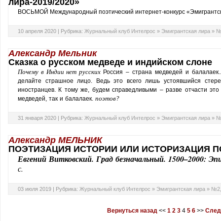
лира-2019/2020»
ВОСЬМОЙ Международный поэтический интернет-конкурс «Эмигрантск
10 апреля 2020 |
Рубрика:
Журнальный клуб Интелрос
»
Эмигрантская лира
»
№
Александр Мельник
Сказка о русском медведе и индийском слоне
Почему в Индии нет русских
Россия – страна медведей и балалаек..
делайте страшное лицо. Ведь это всего лишь устоявшийся стере
иностранцев. К тому же, будем справедливыми – разве отчасти это
поэтов?
медведей, так и балалаек.
31 января 2020 |
Рубрика:
Журнальный клуб Интелрос
»
Эмигрантская лира
»
№
Александр МЕЛЬНИК
ПОЭТИЗАЦИЯ ИСТОРИИ ИЛИ ИСТОРИЗАЦИЯ П
Евгений Витковский. Град безначальный. 1500–2000: Эп
с.
03 июля 2019 |
Рубрика:
Журнальный клуб Интелрос
»
Эмигрантская лира
»
№2,
Вернуться назад
<<
1
2
3
4
5
6
>>
След