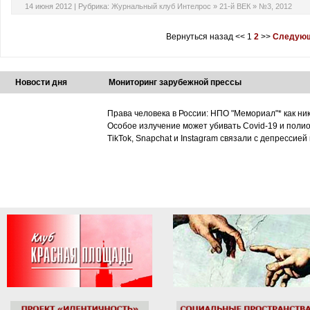
14 июня 2012 |
Рубрика:
Журнальный клуб Интелрос
»
21-й ВЕК
»
№3, 2012
Вернуться назад
<<
1
2
>>
Следующ
Новости дня
Мониторинг зарубежной прессы
Права человека в России: НПО "Мемориал"* как ни
Особое излучение может убивать Covid-19 и поли
TikTok, Snapchat и Instagram связали с депрессией