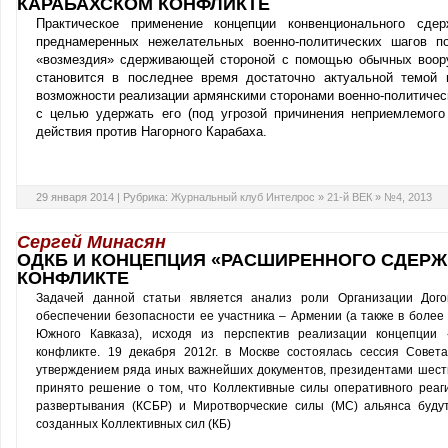
КАРАБАХСКОМ КОНФЛИКТЕ
Практическое применение концепции конвенционального сдер
преднамеренных нежелательных военно-политических шагов п
«возмездия» сдерживающей стороной с помощью обычных воору
становится в последнее время достаточно актуальной темой н
возможности реализации армянскими сторонами военно-политичес
с целью удержать его (под угрозой причинения неприемлемого
действия против Нагорного Карабаха.
29 января 2014 |
Рубрика:
Журнальный клуб Интелрос
»
21-й ВЕК
»
№4, 2013
Сергей Минасян
ОДКБ И КОНЦЕПЦИЯ «РАСШИРЕННОГО СДЕРЖ
КОНФЛИКТЕ
Задачей данной статьи является анализ роли Организации Дого
обеспечении безопасности ее участника – Армении (а также в более
Южного Кавказа), исходя из перспектив реализации концепции
конфликте. 19 декабря 2012г. в Москве состоялась сессия Совет
утверждением ряда иных важнейших документов, президентами шести
принято решение о том, что Коллективные силы оперативного реаг
развертывания (КСБР) и Миротворческие силы (МС) альянса буду
созданных Коллективных сил (КБ)