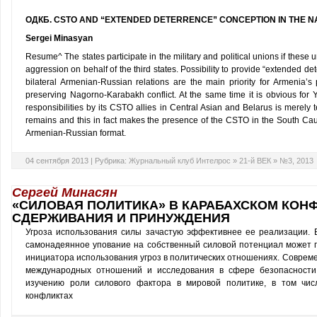
ОДКБ. CSTO AND “EXTENDED DETERRENCE” CONCEPTION IN THE
Sergei Minasyan
Resume^ The states participate in the military and political unions if these 
aggression on behalf of the third states. Possibility to provide “extended 
bilateral Armenian-Russian relations are the main priority for Armenia’s
preserving Nagorno-Karabakh conflict. At the same time it is obvious for Yer
responsibilities by its CSTO allies in Central Asian and Belarus is merely t
remains and this in fact makes the presence of the CSTO in the South Cauc
Armenian-Russian format.
04 сентября 2013 |
Рубрика:
Журнальный клуб Интелрос
»
21-й ВЕК
»
№3, 2013
Сергей Минасян
«СИЛОВАЯ ПОЛИТИКА» В КАРАБАХСКОМ КОН
СДЕРЖИВАНИЯ И ПРИНУЖДЕНИЯ
Угроза использования силы зачастую эффективнее ее реализации. 
самонадеянное упование на собственный силовой потенциал может п
инициатора использования угроз в политических отношениях. Совреме
международных отношений и исследования в сфере безопасности (
изучению роли силового фактора в мировой политике, в том чис
конфликтах