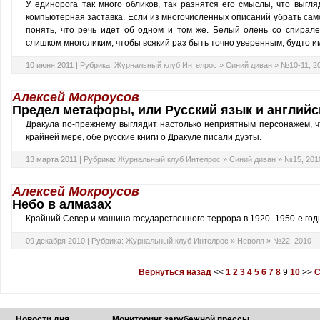
У единорога так много обликов, так разнятся его смыслы, что выг
компьютерная заставка. Если из многочисленных описаний убрать само
понять, что речь идет об одном и том же. Белый олень со спирал
слишком многоликим, чтобы всякий раз быть точно уверенным, будто и
10 июня 2011 |
Рубрика:
Журнальный клуб Интелрос
»
Синий диван
»
№10-11, 2
Алексей Мокроусов
Предел метафоры, или Русский язык и английс
Дракула по-прежнему выглядит настолько неприятным персонажем, ч
крайней мере, обе русские книги о Дракуле писали дуэты.
13 марта 2011 |
Рубрика:
Журнальный клуб Интелрос
»
Синий диван
»
№15, 201
Алексей Мокроусов
Небо в алмазах
Крайний
Север
и
машина
государственного
террора
в
1920–1950-е
год
09 декабря 2010 |
Рубрика:
Журнальный клуб Интелрос
»
Неволя
»
№22, 2010
Вернуться назад
<<
1
2
3
4
5
6
7
8
9
10
>>
С
Новости дня
Мониторинг зарубежной прессы