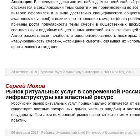
Аннотация:
В последние десятилетия наблюдается необычайный ро
отражается в секуляризации темы смерти и ее проникновении во все
интерес оформился и в виде достаточно специфического обществ
awareness movement) и позитивное отношение к смерти (death positiv
причины роста популярности темы смерти в общественных дискусс
составляющая подобных общественных движений как составляющей ч
Автор рассматривает слабость и идеологизированность некоторых а
«табуированность смерти», «отрицание смерти», связывая их исполь
прав человека и так далее.
24 октября 2019 |
Рубрика:
Журнальный клуб Интелрос
»
НЛО
»
№159, 2019
Сергей Мохов
Рынок ритуальных услуг в современной Росси
инфраструктуры как властный ресурс
Российский рынок ритуальных услуг принципиально отличается от евр
существует частных похоронных домов, частных кладбищ и частн
государству. При этом похоронный рынок является источником тене
практик.
06 февраля 2017 |
Рубрика:
Журнальный клуб Интелрос
»
Социология власти
»