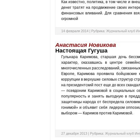
Как известно, политика, в том числе и вн
денег тратят на продвижение своих интер
финансовых вливаний. Для сравнения вз
огромной
14 февраля 2014 |
Рубрика:
Журнальный клуб Ин
Анастасия Новикова
Настоящая Гугуша
Гульнара Каримова, старшая дочь бессм
характер, оказавшись в центре семейн
многочисленных расследований, связанных
Европе, Каримова проявила бойцовские 
коррупции в верхушке силовых структур ст
на президентский пост еще до всех скандал
— псевдоним Каримовой в социальных сет
популярность и занять выгодную в пред
защитницы народа от беспредела силовик
гонимой» и объявит себя лидером оппозиц
выбором — Каримов против Каримовой.
27 декабря 2013 |
Рубрика:
Журнальный клуб Ин