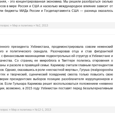
ешняя, - это концентрированная экономика. Мы решили разобраться сколько
есов в мире Россия и США и насколько международное влияние зависит от
яли бюджеты МИДа России и Госдепартамента США — разница оказалось
телрос
»
Мир и политика
»
№2, 2013
енного президента Узбекистана, продемонстрировала совсем неженский
ого и политического скандала. Разочаровав отца и став фигуранткой
 с финансовыми махинациями подконтрольных ей структур в Узбекистане и
качества. Со страниц ее микроблога в Твиттере полились откровения о
раны и расколе в правящей семье. Каримову считали главным претендентом
ов. Однако, оказавшись в роли «несчастной жертвы», Гугуша (realgoogoosha
ях и творческий, сценический псевдоним) смогла только повысить свою
дверии президентских выборов позицию разоблачителя коррупционеров и
ов. Если Гульнара Каримова решит воспользоваться положением «невинно
ии, возможно, в 2015 году Узбекистан поставят перед безальтернативным
телрос
»
Мир и политика
»
№12-1, 2013