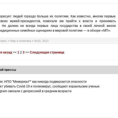
ресует людей гораздо больше их политики. Как известно, многие первые
воих мужей-президентов, помогали им прийти к власти и принимать
 Но далеко не всегда первые лица государства в своей личной жизни
адиционных семейных сценариях в мировой политике — в обзоре «МП».
елрос
»
Мир и политика
»
№10, 2013
я назад
<<
1
2
3
>>
Следующая страница
ой прессы
ии: НПО "Мемориал"* как никогда подвергается опасности
т убивать Covid-19 и полиовирус, сообщают израильские ученые
tagram связали с депрессией в среднем возрасте