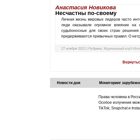
Анастасия Новикова
Несчастны по-своему
Личная жизнь мировых лидеров часто инте
леди оказывали огромное влияние на с
судьбоносные для своих стран решения.
придерживаются привычных правил. О нетр
27 ноября 2013 |
Рубрика:
Журнальный клуб Инт
Вернутьс
Новости дня
Мониторинг зарубежн
Права человека в Росс
Особое излучение може
TikTok, Snapchat и Ins