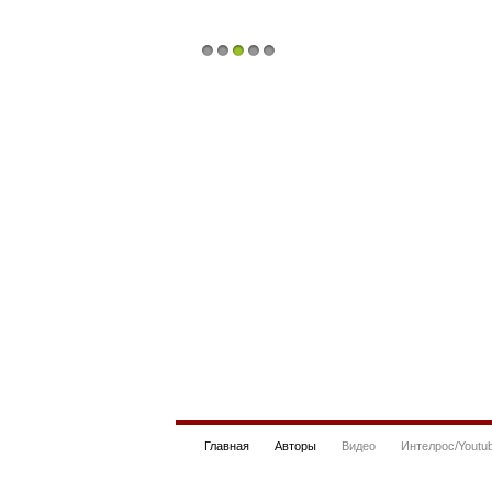
1
2
3
4
5
Главная
Авторы
Видео
Интелрос/Youtu