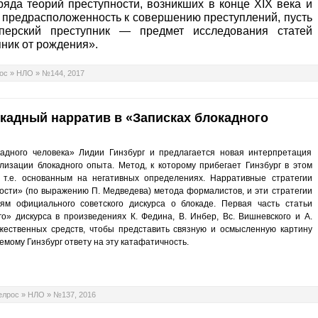
ряда теорий преступности, возникших в конце XIX века и
 предрасположенность к совершению преступлений, пусть
перский преступник — предмет исследования статей
пник от рождения».
ос
»
НЛО
»
№144, 2017
кадный нарратив в «Записках блокадного
кадного человека» Лидии Гинзбург и предлагается новая интерпретация
изации блокадного опыта. Метод, к которому прибегает Гинзбург в этом
, т.е. основанным на негативных определениях. Нарративные стратегии
ости» (по выражению П. Медведева) метода формалистов, и эти стратегии
иям официального советского дискурса о блокаде. Первая часть статьи
го» дискурса в произведениях К. Федина, В. Инбер, Вс. Вишневского и А.
ожественных средств, чтобы представить связную и осмысленную картину
емому Гинзбург ответу на эту катафатичность.
елрос
»
НЛО
»
№137, 2016