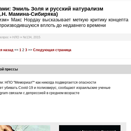
ами: Эмиль Золя и русский натурализм
.Н. Мамина-Сибиряка)
изм» Макс Нордау высказывает меткую критику концепта
производившуюся вплоть до недавнего времени
елрос
»
НЛО
»
№134, 2015
я назад
<<
1
2
3
>>
Следующая страница
ой прессы
ии: НПО "Мемориал"* как никогда подвергается опасности
т убивать Covid-19 и полиовирус, сообщают израильские ученые
tagram связали с депрессией в среднем возрасте