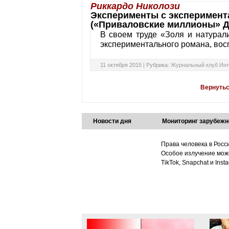
Риккардо Николози
Эксперименты с эксперимент
(«Приваловские миллионы» Д
В своем труде «Золя и натурал
экспериментального романа, вос
11 октября 2015 |
Рубрика:
Журнальный клуб Инт
Вернутьс
Новости дня
Мониторинг зарубежн
Права человека в Росс
Особое излучение може
TikTok, Snapchat и Ins