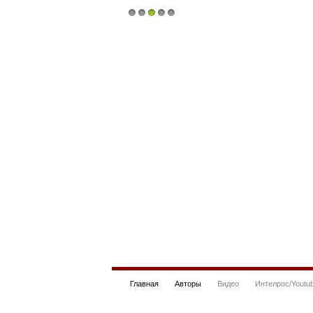
1
2
3
4
5
Главная
Авторы
Видео
Интелрос/Youtu