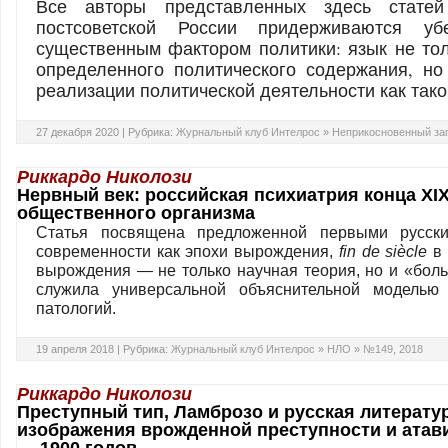
Все авторы представленных здесь статей
постсоветской России придерживаются уб
существенным фактором политики: язык не то
определенного политического содержания, но
реализации политической деятельности как так
27 декабря 2020 |
Рубрика:
Журнальный клуб Интелрос
»
Неприкосновенный за
Риккардо Николози
Нервный век: российская психиатрия конца XI
общественного организма
Статья посвящена предложенной первыми русски
современности как эпохи вырождения,
fin de si
è
cle
в
вырождения — не только научная теория, но и «бол
служила универсальной объяснительной моделью
патологий.
19 апреля 2018 |
Рубрика:
Журнальный клуб Интелрос
»
НЛО
»
№149, 2018
Риккардо Николози
Преступный тип, Ламброзо и русская литерату
изображения врожденной преступности и атав