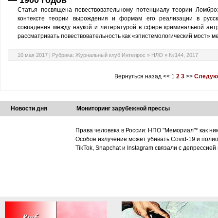
— 1900 годов
Статья посвящена повествовательному потенциалу теории Ломбро
контексте теории вырождения и формам его реализации в русск
совпадения между наукой и литературой в сфере криминальной ант
рассматривать повествовательность как «эпистемологический мост» 
10 мая 2017 |
Рубрика:
Журнальный клуб Интелрос
»
НЛО
»
№144, 2017
Вернуться назад
<<
1
2
3
>>
Следую
Новости дня
Мониторинг зарубежной прессы
Права человека в России: НПО "Мемориал"* как ни
Особое излучение может убивать Covid-19 и поли
TikTok, Snapchat и Instagram связали с депрессией