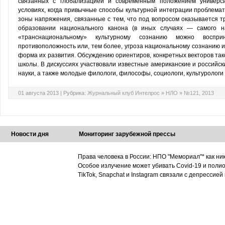
связан­ных с глобализацией и современным положением универси
условиях, когда привычные способы культурной интегра­ции проблема
зоны напряжения, связанные с тем, что под вопросом оказывается 
образовании национального канона (в иных случаях — самого на
«транснациональному» культур­ному сознанию можно воспр
противоположность или, тем более, угроза национальному сознанию 
форма их развития. Обсуждению ориентиров, конкретных векторов та
школы. В дискуссиях участвовали известные американские и российс
науки, а также молодые филологи, философы, со­циологи, культурологи
01 августа 2013 |
Рубрика:
Журнальный клуб Интелрос
»
НЛО
»
№121, 2013
Новости дня
Мониторинг зарубежной прессы
Права человека в России: НПО "Мемориал"* как ни
Особое излучение может убивать Covid-19 и поли
TikTok, Snapchat и Instagram связали с депрессией