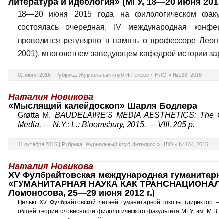
литература и идеология» (МГУ, 18—20 июня 2015
18—20 июня 2015 года на филологическом факу
состоялась очередная, IV международная конфе
проводится регулярно в память о профессоре Леон
2001), многолетнем заведующем кафедрой истории з
01 июня 2016 |
Рубрика:
Журнальный клуб Интелрос
»
НЛО
»
№138, 2016
Наталия Новикова
«Мыслящий калейдоскоп» Шарля Бодлера
Grøtta M.
BAUDELAIRE’S MEDIA AESTHETICS: The Ga
Media. — N.Y.; L.: Blooms­bury, 2015. — VIII, 205 p.
11 октября 2015 |
Рубрика:
Журнальный клуб Интелрос
»
НЛО
»
№134, 2015
Наталия Новикова
XV Фулбрайтовская международная гуманитар
«ГУМАНИТАРНАЯ НАУКА КАК ТРАНСНАЦИОНАЛЬ
Ломоносова, 25—29 июня 2012 г.)
Целью XV Фулбрайтовской летней гуманитарной школы (директор 
общей теории словесности филологического факультета МГУ им. М.В.