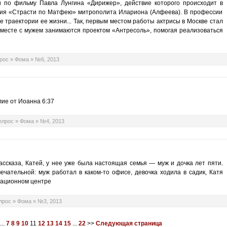
и по фильму Павла Лунгина «Дирижер», действие которого происходит в
рия «Страсти по Матфею» митрополита Илариона (Алфеева). В профессии
е траектории ее жизни... Так, первым местом работы актрисы в Москве стал
 вместе с мужем занимаются проектом «Антресоль», помогая реализоваться
рос
»
Фома
»
№6, 2013
лие от Иоанна 6:37
елрос
»
Фома
»
№4, 2013
ассказа, Катей, у нее уже была настоящая семья — муж и дочка лет пяти.
ечательной: муж работал в каком-то офисе, девочка ходила в садик, Катя
тационном центре
лрос
»
Фома
»
№3, 2013
...
7
8
9
10
11
12
13
14
15
...
22
>>
Следующая страница