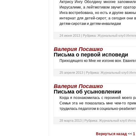
Актрису Ингу Оболдину многие запомнил
Иерусалиме, а лейтмотивом звучит орато
Инга востребована, но есть и другие важны
интернат для детей-сирот; а сегодня они
детям-сиротам и детям-инвалидам
24 июня 2013 |
Рубрика:
Журнальный клуб Интел
Валерия Посашко
Письма о первой исповеди
Приходящего ко Мне не изгоню вон. Еванге
25 апреля 2013 |
Рубрика:
Журнальный клуб Инт
Валерия Посашко
Письма об усыновлении
Когда я познакомилась с героиней моего р
Семья эта не показалась мне чем-то прим
трудилась педагогом в социально-реабили
28 марта 2013 |
Рубрика:
Журнальный клуб Инте
Вернуться назад
<<
1