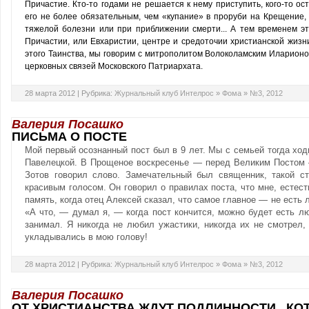
Причастие. Кто-то годами не решается к нему приступить, кого-то ос
его не более обязательным, чем «купание» в проруби на Крещение, 
тяжелой болезни или при приближении смерти... А тем временем эт
Причастии, или Евхаристии, центре и средоточии христианской жизн
этого Таинства, мы говорим с митрополитом Волоколамским Иларион
церковных связей Московского Патриархата.
28 марта 2012 |
Рубрика:
Журнальный клуб Интелрос
»
Фома
»
№3, 2012
Валерия Посашко
ПИСЬМА О ПОСТЕ
Мой первый осознанный пост был в 9 лет. Мы с семьей тогда ход
Павелецкой. В Прощеное воскресенье — перед Великим Постом 
Зотов говорил слово. Замечательный был священник, такой ст
красивым голосом. Он говорил о правилах поста, что мне, естест
память, когда отец Алексей сказал, что самое главное — не есть 
«А что, — думал я, — когда пост кончится, можно будет есть лю
занимал. Я никогда не любил ужастики, никогда их не смотрел
укладывались в мою голову!
28 марта 2012 |
Рубрика:
Журнальный клуб Интелрос
»
Фома
»
№3, 2012
Валерия Посашко
ОТ ХРИСТИАНСТВА ЖДУТ ПОДЛИННОСТИ...КОТ