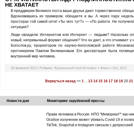
НЕ ХВАТАЕТ
В преддверии Великого поста ваши друзья дают торжественное обещан
Вдохновившись их примером, обещаете и вы. А через пару недель
просторах той самой сети! «Ты чего тут?» ­— «По работе. Не получи
ситуация?
Люди овладели Интернетом или Интернет — людьми? Насколько опа
новый, непривычный формат общения? Что он дает, а что отнимает у 
Богослов.ру, проректором по научно-богословской работе Московск
протоиереем Павлом Великановым. Его диссертация была посвяще
внутренний мир человека.
28 февраля 2012 |
Рубрика:
Журнальный клуб Интелрос
»
Фома
»
№2, 2012
Вернуться назад
<<
1
...
13
14
15
16
17
18
19
20
21
Новости дня
Мониторинг зарубежной прессы
Права человека в России: НПО "Мемориал"* как ни
Особое излучение может убивать Covid-19 и поли
TikTok, Snapchat и Instagram связали с депрессией