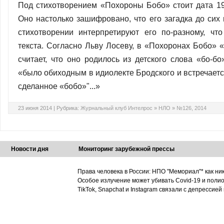
Под стихотворением «Похороны Бобо» стоит дата 19
Оно настолько зашифровано, что его загадка до сих 
стихотворении интерпретируют его по-разному, что
текста. Согласно Льву Лосеву, в «Похо­ронах Бобо» 
считает, что оно родилось из детского слова «бо-бо
«было обиходным в идиолекте Бродского и встречается 
сде­ланное «бобо»"...»
23 июня 2014 |
Рубрика:
Журнальный клуб Интелрос
»
НЛО
»
№126, 2014
Новости дня
Мониторинг зарубежной прессы
Права человека в России: НПО "Мемориал"* как ни
Особое излучение может убивать Covid-19 и поли
TikTok, Snapchat и Instagram связали с депрессией