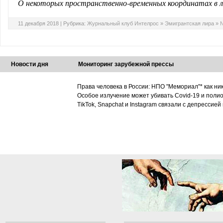
О некоторых пространственно-временных координатах в л
11 декабря 2018 |
Рубрика:
Журнальный клуб Интелрос
»
Эмигрантская лира
»
№
Новости дня
Мониторинг зарубежной прессы
Права человека в России: НПО "Мемориал"* как ни
Особое излучение может убивать Covid-19 и поли
TikTok, Snapchat и Instagram связали с депрессией