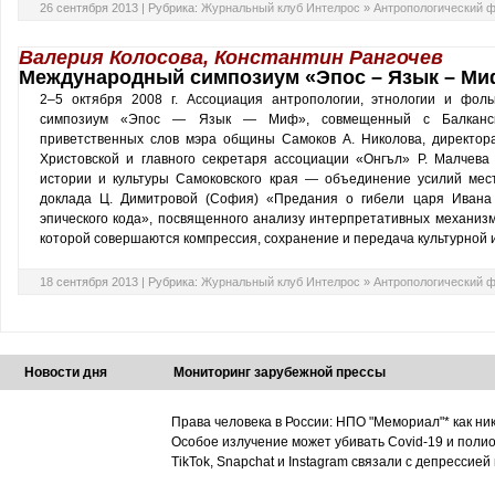
26 сентября 2013 |
Рубрика:
Журнальный клуб Интелрос
»
Антропологический ф
Валерия Колосова, Константин Рангочев
Международный симпозиум «Эпос – Язык – Ми
2–5 октября 2008 г. Ассоциация антропологии, этнологии и фол
симпозиум «Эпос — Язык — Миф», совмещенный с Балканской
приветственных слов мэра общины Самоков А. Николова, директора
Христовской и главного секретаря ассоциации «Онгъл» Р. Малчев
истории и культуры Самоковского края — объединение усилий мес
доклада Ц. Димитровой (София) «Предания о гибели царя Ивана
эпического кода», посвященного анализу интерпретативных механиз
которой совершаются компрессия, сохранение и передача культурной
18 сентября 2013 |
Рубрика:
Журнальный клуб Интелрос
»
Антропологический 
Новости дня
Мониторинг зарубежной прессы
Права человека в России: НПО "Мемориал"* как ни
Особое излучение может убивать Covid-19 и поли
TikTok, Snapchat и Instagram связали с депрессией