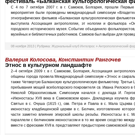
фестиваль «Балканская культорологическая ф
C 4 по 7 октября 2007 г. в г. Самоков, Болгария, прошли Перв
мероприятия были проведены международный симпозиум «Владетел
этнографических фильмов «Балканская культурологическая фильмотек
выступила Ассоциация антропологии, эт нологии и фольклора «О
городского исторического музея. Событие объединило фольклористов, 
музейных и библиотечных работников. Самоков был выбран для прове
08 ноября 2013 |
Рубрика:
Журнальный клуб Интелрос
»
Антропологический фо
Валерия Колосова, Константин Рангочев
Этнос в культурном ландшафте
2–4 октября 2009 г. в г. Самокове, Болгария, Ассоциация антрополо
общины города провела Международный симпозиум «Этнос и сакраль
также Четвертую Балканскую культурологическую фильмотеку. Треть
пребывания мощей всеболгарского покровителя св. Ивана Рилского в
Николой Образописовым. Симпозиум начался с доклада И. Гергов
«Иконостасы XVІІ века в Самоковском крае». Докладчица изучила ф
Святых в с. Очуша (1615 г.), свв. Петра и Павла в с. Мала Църква (
иконостасу кладбищенской церкви в с. Белчин, изготовление которо
части заметно влияние эпирской школы резьбы. Иконостасы в с. 
параллели с белчинским иконостасом и в то же время сходство межд
вместе с фресками ХVІІ в. представляют предысторию самоковской х