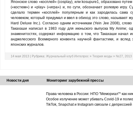
Японское слово «косплей» (cosplay), или kosupure1, образовано путе
(«костюм») и «play» («игра») и, по сути, обозначает ролевую игру. 
сделало термин «косплей» популярным и как зародилась сама суб
человеком, который придумал и ввел в обиход это слово, называют ж
Hard Deluxe Inc.). Согласно одним источникам (Yein Jee 2008), слов
Такахаши написал в 1983 году для июньского выпуска My Anime; о
знаменитостях, содержат информацию о том, что Такахаши начал исп
анджелесского Всемирного конвента научной фантастики, и вслед 
японских журналов.
14 мая 2013 |
Рубрика:
Журнальный клуб Интелрос
»
Теория моды
»
№27, 2013
Новости дня
Мониторинг зарубежной прессы
Права человека в России: НПО "Мемориал"* как ни
Особое излучение может убивать Covid-19 и поли
TikTok, Snapchat и Instagram связали с депрессией