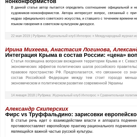
нонконформистов
В данной статье автор пытается определить соотношение официальной и н
художников-нонконформистов. Автора интересует вопрос, связанный с при
недрах официального советского искусства, и ставшего с течением времени 
языком говорения в советском культурном дискурсе.
22 мая 2019 |
Рубрика:
Журнальный клуб Интелрос
»
Международный журнал ис
Ирина Михеева, Анастасия Логинова, Алексан
Интеграция Крыма в состав России: «цена» во
Статья посвящена вопросам вхождения территории Крыма и г. Севас
экономических эффектов политических шагов российского правитель
правовое пространство РФ. Предполагается, что связанное со зн
состав Российской Федерации между тем стоит гораздо меньш
экономическом и политическом развитии современной Украины
14 января 2018 |
Рубрика:
Журнальный клуб Интелрос
»
Сравнительная полити
Александр Скиперских
Фирс vs Труффальдино: зарисовки европейско
В статье речь идет о взаимодействии власти и аппарата подчине
противопоставляет европейскую практику рационального подчинения
являющейся важной частью русской культуры.