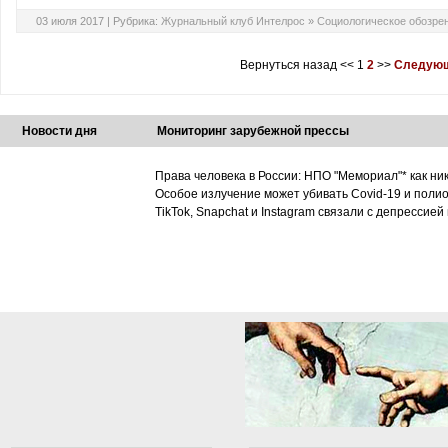
03 июля 2017 |
Рубрика:
Журнальный клуб Интелрос
»
Социологическое обозре
Вернуться назад
<<
1
2
>>
Следующ
Новости дня
Мониторинг зарубежной прессы
Права человека в России: НПО "Мемориал"* как ни
Особое излучение может убивать Covid-19 и поли
TikTok, Snapchat и Instagram связали с депрессией