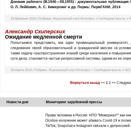
Дневник рабочего (III.1946—XII.1955) : документальная публикация 
О. Л. Лейбович, А. С. Кимерлинг и др. Пермь: ПермГАНИ, 2014
19 февраля 2016 |
Рубрика:
Журнальный клуб Интелрос
»
Свободная мысль
»
№
Александр Скиперских
Ожидание медленной смерти
Попытаемся представить, как один провинциальный университет,
следование своей образовательной и гражданской миссии «в услови
также задачу «распространения знаний среди населения и повышения е
сути дела, становится частью репрессивной системы, одним из ее опр
30 марта 2014 |
Рубрика:
Журнальный клуб Интелрос
»
Свободная мысль
»
№5,
Вернуться назад
<<
1
2
>>
Следующ
Новости дня
Мониторинг зарубежной прессы
Права человека в России: НПО "Мемориал"* как ни
Особое излучение может убивать Covid-19 и поли
TikTok, Snapchat и Instagram связали с депрессией