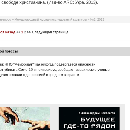
 свободе христианина. (Изд-во ARC: Уфа, 2013).
нтелрос
»
Международный журнал исследований культуры
»
№2, 2013
ся назад
<<
1
2
>>
Следующая страница
ой прессы
ии: НПО "Мемориал"* как никогда подвергается опасности
т убивать Covid-19 и полиовирус, сообщают израильские ученые
tagram связали с депрессией в среднем возрасте