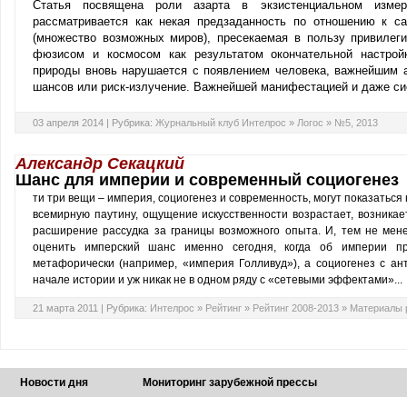
Статья посвящена роли азарта в экзистенциальном измер
рассматривается как некая предзаданность по отношению к с
(множество возможных миров), пресекаемая в пользу привилеги
фюзисом и космосом как результатом окончательной настройк
природы вновь нарушается с появлением человека, важнейшим 
шансов или риск-излучение. Важнейшей манифестацией и даже си
03 апреля 2014 |
Рубрика:
Журнальный клуб Интелрос
»
Логос
»
№5, 2013
Александр Секацкий
Шанс для империи и современный социогенез
ти три вещи – империя, социогенез и современность, могут показаться
всемирную паутину, ощущение искусственности возрастает, возникае
расширение рассудка за границы возможного опыта. И, тем не мене
оценить имперский шанс именно сегодня, когда об империи п
метафорически (например, «империя Голливуд»), а социогенез с ан
начале истории и уж никак не в одном ряду с «сетевыми эффектами»...
21 марта 2011 |
Рубрика:
Интелрос
»
Рейтинг
»
Рейтинг 2008-2013
»
Материалы 
Новости дня
Мониторинг зарубежной прессы