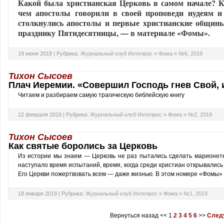
Какой была христианская Церковь в самом начале? 
чем апостолы говорили в своей проповеди иудеям 
столкнулись апостолы и первые христианские общин
празднику Пятидесятницы, — в материале «Фомы».
19 июня 2019 |
Рубрика:
Журнальный клуб Интелрос
»
Фома
»
№6, 2019
Тихон Сысоев
Плач Иеремии. «Совершил Господь гнев Свой, 
Читаем и разбираем самую трагическую библейскую книгу
12 февраля 2019 |
Рубрика:
Журнальный клуб Интелрос
»
Фома
»
№2, 2019
Тихон Сысоев
Как святые боролись за Церковь
Из истории мы знаем — Церковь не раз пытались сделать марионетк
наступало время испытаний, время, когда среди христиан открывались
Его Церкви пожертвовать всем — даже жизнью. В этом номере «Фомы» 
18 января 2019 |
Рубрика:
Журнальный клуб Интелрос
»
Фома
»
№1, 2019
Вернуться назад
<<
1
2
3
4
5
6
>>
След