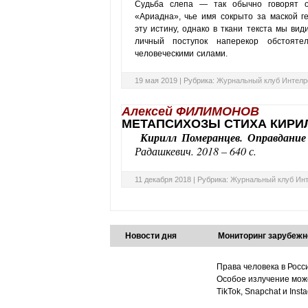
Судьба слепа — так обычно говорят о
«Ариадна», чье имя сокрыто за маской г
эту истину, однако в ткани текста мы ви
личный поступок наперекор обстоят
человеческими силами.
19 мая 2019 |
Рубрика:
Журнальный клуб Интелр
Алексей ФИЛИМОНОВ
МЕТАПСИХОЗЫ СТИХА КИРИ
Кирилл Померанцев. Оправдани
Радашкевич. 2018 – 640 с.
11 декабря 2018 |
Рубрика:
Журнальный клуб Ин
Новости дня
Мониторинг зарубежн
Права человека в Росс
Особое излучение може
TikTok, Snapchat и Ins