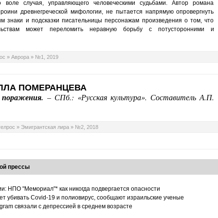
 воле случая, управляющего человеческими судьбами. Автор романа
ероини древнегреческой мифологии, не пытается напрямую опровергнуть
дим знаки и подсказки писательницы персонажам произведения о том, что
ельствам может переломить неравную борьбу с потусторонними и
ос
»
Аврора
»
№1, 2019
ЛЛА ПОМЕРАНЦЕВА
е поражения.
– СПб.: «Русская культура». Составитель А.П.
телрос
»
Эмигрантская лира
»
№2, 2018
ой прессы
ии: НПО "Мемориал"* как никогда подвергается опасности
т убивать Covid-19 и полиовирус, сообщают израильские ученые
tagram связали с депрессией в среднем возрасте