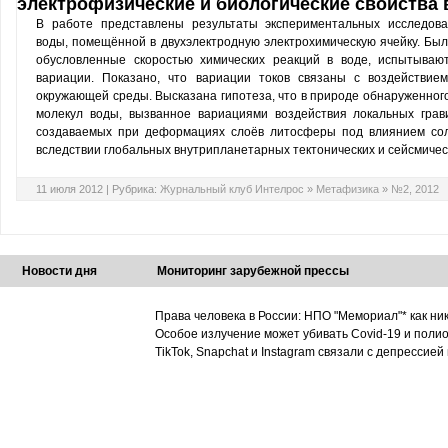
электрофизические и биологические свойства
В работе представлены результаты экспериментальных исследова
воды, помещённой в двухэлектродную электрохимическую ячейку. Было
обусловленные скоростью химических реакций в воде, испытываю
вариации. Показано, что вариации токов связаны с воздействие
окружающей среды. Высказана гипотеза, что в природе обнаруженног
молекул воды, вызванное вариациями воздействия локальных грав
создаваемых при деформациях слоёв литосферы под влиянием сол
вследствии глобальных внутрипланетарных тектонических и сейсмичес
11 июля 2012 |
Рубрика:
Журнальный клуб Интелрос
»
Метафизика
»
№2, 2012
Новости дня
Мониторинг зарубежной прессы
Права человека в России: НПО "Мемориал"* как ни
Особое излучение может убивать Covid-19 и поли
TikTok, Snapchat и Instagram связали с депрессией