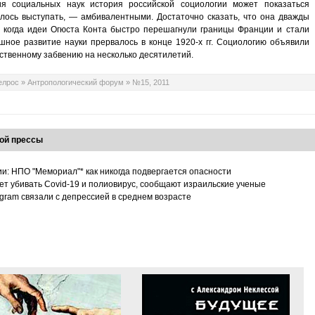
 социальных наук история российской социологии может показаться
илось выступать, — амбивалентными. Достаточно сказать, что она дважды
, когда идеи Огюста Конта быстро перешагнули границы Франции и стали
шное развитие науки прервалось в конце 1920-х гг. Социологию объявили
ственному забвению на несколько десятилетий.
елрос
»
Антропологический форум
»
№15, 2011
ой прессы
ии: НПО "Мемориал"* как никогда подвергается опасности
т убивать Covid-19 и полиовирус, сообщают израильские ученые
tagram связали с депрессией в среднем возрасте