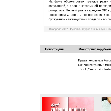
На фоне общемировых трендов развития
запутанной, а роли, в которых ей приход
рождалась. Первый раз в середине XIX в.
достоянием Старого и Нового света. Успе
буржуазной «лженаукой» и предали насиль
18 апреля 2012 |
Рубрика:
Журнальный клуб Инт
Новости дня
Мониторинг зарубежн
Права человека в Росс
Особое излучение може
TikTok, Snapchat и Ins