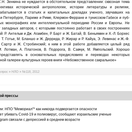
.Н. Зенкина не нуждается в об­стоятельном представлении: сквозная тема
ективах исторической антропологии, истории литературы и религии,
батывается в статьях и капитальных докладах ученого, звучавших на
и Петербурге, Париже и Риме, Клермон-Ферране и тунисском Габесе и пуб­
ных монографиях или интеллекту­альной периодике России и Европы. Не
 западных авторов, с которыми постоянно работает в своих построениях
 Р. Антельм и Дж. Агамбен, Р. Барт и Ж. Батай, В. Беньямин и Х.-Л. Борхес
и Т. Готье, М. Бланшо и Ж. Деррида, Р. Жирар и Р. Кайуа, Э. Левинас и Ж.-Ф.
. Сартр и Ж. Стробинский; к ним в этой работе добавляется целый ряд
. Лотман, А. Платонов, В. Подорога, В. Савчук, М. Ямпольский. Хорошо
 представлять в основательных предисловиях и переводах некоторых
лной галереи культурных героев книги «Небожествен­ное сакральное»
елрос
»
НЛО
»
№118, 2012
ой прессы
ии: НПО "Мемориал"* как никогда подвергается опасности
т убивать Covid-19 и полиовирус, сообщают израильские ученые
tagram связали с депрессией в среднем возрасте