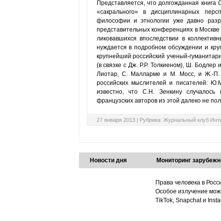
Представляется, что долгожданная книга С
«сакрального» в дисциплинарных персп
философии и этнологии уже давно разра
представительных конференциях в Москве 
ликовавшихся впоследствии в коллектив
нуждается в подробном обсуждении и круг
крупнейший российский ученый-гуманитарий:
(в связке с Дж. Р.Р. Толкиеном), Ш. Бодлер 
Лиотар, С. Малларме и М. Мосс, и Ж.-П
российских мыслителей и писателей: Ю.М
известно, что С.Н. Зенкину случалось
французских авторов из этой далеко не по
27 января 2013 |
Рубрика:
Журнальный клуб Инт
Новости дня
Мониторинг зарубежн
Права человека в Росс
Особое излучение може
TikTok, Snapchat и Ins