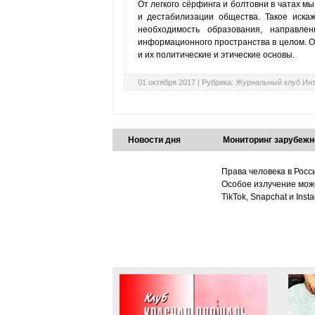
От легкого сёрфинга и болтовни в чатах 
и дестабилизации общества. Такое иск
необходимость образования, направле
информационного пространства в целом. О
и их политические и этические основы.
01 октября 2017 |
Рубрика:
Журнальный клуб Ин
Новости дня
Мониторинг зарубежн
Права человека в Росс
Особое излучение може
TikTok, Snapchat и Ins