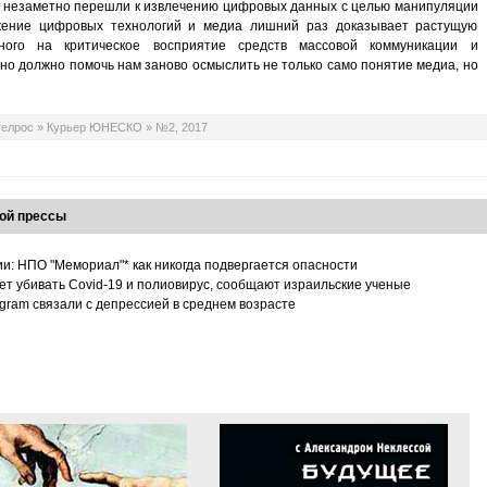
мы незаметно перешли к извлечению цифровых данных с целью манипуляции
ажение цифровых технологий и медиа лишний раз доказывает растущую
нного на критическое восприятие средств массовой коммуникации и
но должно помочь нам заново осмыслить не только само понятие медиа, но
телрос
»
Курьер ЮНЕСКО
»
№2, 2017
ой прессы
ии: НПО "Мемориал"* как никогда подвергается опасности
т убивать Covid-19 и полиовирус, сообщают израильские ученые
tagram связали с депрессией в среднем возрасте