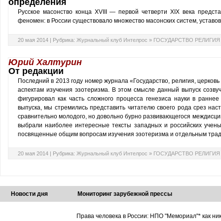
определения
Русское масонство конца XVIII — первой четверти XIX века предс
феномен: в России существовало множество масонских систем, уставов,
20 мая 2014 |
Рубрика:
Журнальный клуб Интелрос
»
ГОСУДАРСТВО РЕЛИГИЯ
Юрий Халтурин
От редакции
Последний в 2013 году номер журнала «Государство, религия, церков
аспектам изучения эзотеризма. В этом смысле данный выпуск созвуч
фигурировал как часть сложного процесса генезиса науки в ранне
выпуска, мы стремились представить читателю своего рода срез на
сравнительно молодого, но довольно бурно развивающегося междисци
выбрали наиболее интересные тексты западных и российских ученых
посвященные общим вопросам изучения эзотеризма и отдельным трад
20 мая 2014 |
Рубрика:
Журнальный клуб Интелрос
»
ГОСУДАРСТВО РЕЛИГИЯ
Новости дня
Мониторинг зарубежной прессы
Права человека в России: НПО "Мемориал"* как ни