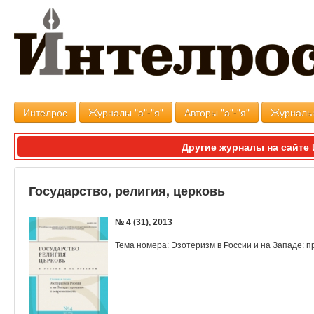
Интелрос
Журналы "а"-"я"
Авторы "а"-"я"
Журналь
Другие журналы на сайт
Государство, религия, церковь
№ 4 (31), 2013
Тема номера: Эзотеризм в России и на Западе: 