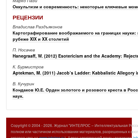
Марко Пази
Оккультизм и современность: некоторые ключевые мо
РЕЦЕНЗИИ
Владислав Раздъяконов
Картографирование воображаемого на границах науки: 
рубеже XIX и XX столетий
П. Носачев
Hanegraaff, W. (2012) Esotericism and the Academy: Rejec
К. Бурмистров
Aptekman, M. (2011) Jacob’s Ladder: Kabbalistic Allegory i
В. Кучурин
Кондаков Ю.Е. Орден золотого и розового креста в Рос
наук.
Copyright © 2004 -
2026. Журнал "ИНТЕЛРОС – Интеллектуальная Росси
полном или частичном использовании материалов, разрешенных к вос
гиперссылка на
www.intelros.ru
). Адрес электронной почты редакции:
int