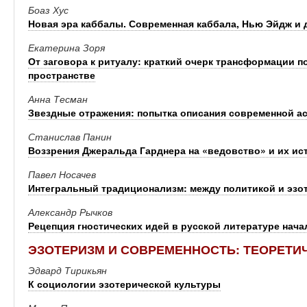
Боаз Хус
Новая эра каббалы. Современная каббала, Нью Эйдж и 
Екатерина Зоря
От заговора к ритуалу: краткий очерк трансформации п
пространстве
Анна Тесман
Звездные отражения: попытка описания современной а
Станислав Панин
Воззрения Джеральда Гарднера на «ведовство» и их ис
Павел Носачев
Интегральный традиционализм: между политикой и эзо
Александр Рычков
Рецепция гностических идей в русской литературе нача
ЭЗОТЕРИЗМ И СОВРЕМЕННОСТЬ: ТЕОРЕТИ
Эдвард Тирикьян
К социологии эзотерической культуры