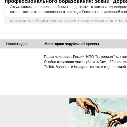
профессионального образования: эскиз "Дор
Актуальность решения проблемы подготовки высококвалифициров
возрастает на этапе заявленного перехода России к иновационной эко
01 октября 2010 |
Рубрика:
Журнальный клуб Интелрос
»
Альтернативы
»
№3, 2
Новости дня
Мониторинг зарубежной прессы
Права человека в России: НПО "Мемориал"* как ни
Особое излучение может убивать Covid-19 и поли
TikTok, Snapchat и Instagram связали с депрессией