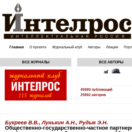
Главная
О проекте
Журнальный клуб
Авторы
Лекции
Пор
ВСЕ ЖУРНАЛЫ
ВСЕ АВТОРЫ
45680
публикаций
25892
авторов
Букреев В.В., Лунькин А.Н., Рудык Э.Н.
Общественно-государственно-частное партнер